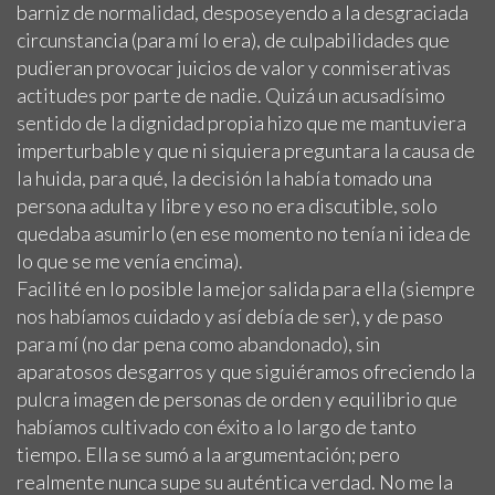
barniz de normalidad, desposeyendo a la desgraciada
circunstancia (para mí lo era), de culpabilidades que
pudieran provocar juicios de valor y conmiserativas
actitudes por parte de nadie. Quizá un acusadísimo
sentido de la dignidad propia hizo que me mantuviera
imperturbable y que ni siquiera preguntara la causa de
la huida, para qué, la decisión la había tomado una
persona adulta y libre y eso no era discutible, solo
quedaba asumirlo (en ese momento no tenía ni idea de
lo que se me venía encima).
Facilité en lo posible la mejor salida para ella (siempre
nos habíamos cuidado y así debía de ser), y de paso
para mí (no dar pena como abandonado), sin
aparatosos desgarros y que siguiéramos ofreciendo la
pulcra imagen de personas de orden y equilibrio que
habíamos cultivado con éxito a lo largo de tanto
tiempo. Ella se sumó a la argumentación; pero
realmente nunca supe su auténtica verdad. No me la