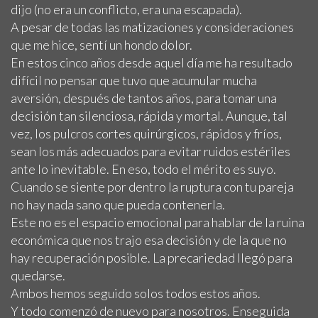
dijo (no era un conflicto, era una escapada).
A pesar de todas las matizaciones y consideraciones
que me hice, sentí un hondo dolor.
En estos cinco años desde aquel día me ha resultado
difícil no pensar que tuvo que acumular mucha
aversión, después de tantos años, para tomar una
decisión tan silenciosa, rápida y mortal. Aunque, tal
vez, los pulcros cortes quirúrgicos, rápidos y fríos,
sean los más adecuados para evitar ruidos estériles
ante lo inevitable. En eso, todo el mérito es suyo.
Cuando se siente por dentro la ruptura con tu pareja
no hay nada sano que pueda contenerla.
Este no es el espacio emocional para hablar de la ruina
económica que nos trajo esa decisión y de la que no
hay recuperación posible. La precariedad llegó para
quedarse.
Ambos hemos seguido solos todos estos años.
Y todo comenzó de nuevo para nosotros. Enseguida