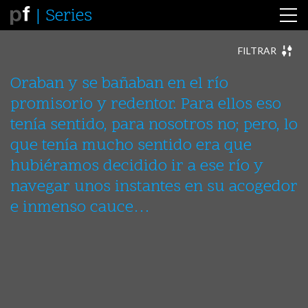
Series
FILTRAR
ABSTRACTAE
ANIMALES
ARQUITECTURAS
ARTE
Oraban y se bañaban en el río
AUREAS
CERTIDUMBRES
CIUDADES
ESTATUAS
promisorio y redentor. Para ellos eso
FIN
FOTORREALISMOS
INCERTIDUMBRES
INCIPIT
INDIA
INTERLUDIOS
LE FLÂNEUR
LOS OTROS
tenía sentido, para nosotros no; pero, lo
MAKING-OFF
MÉXICO
MISCELANEA
MULTIPLES
que tenía mucho sentido era que
NAUFRAGIOS
PERFORMANCE - FRACASAR
PERFORMANCE – CLAROSCUROS
hubiéramos decidido ir a ese río y
PERFORMANCE – ESCENIFICACIONES
navegar unos instantes en su acogedor
PERFORMANCE – EXISTIR
PERFORMANCE – FOTOGRAFIAR
PERÚ - BOLIVIA
e inmenso cauce…
SEMBLANTES
SOLILOQUIOS
VESTIGIOS
VIAJES