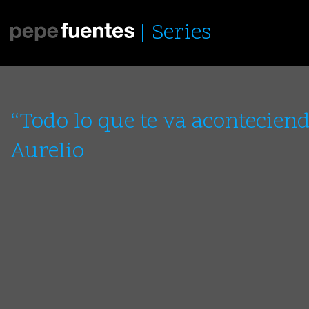
Series
ABSTRACTAE
ANIMALES
ARQUITECTURAS
ARTE
“Todo lo que te va aconteciend
INTERLUDIOS
LE FLÂNEUR
LOS OTROS
MAKING-O
PERFORMANCE – ESCENIFICACIONES
PERFORMANCE
Aurelio