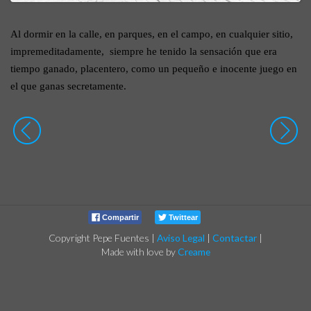
Al dormir en la calle, en parques, en el campo, en cualquier sitio,
impremeditadamente,
siempre he tenido la sensación que era
tiempo ganado, placentero, como un pequeño e inocente juego en
el que ganas secretamente.
Compartir
Twittear
Copyright Pepe Fuentes
|
Aviso Legal
|
Contactar
|
Made with love by
Creame