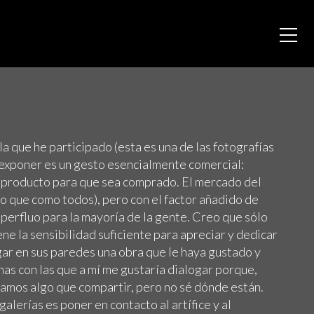
la que he participado (esta es una de las fotografías
 exponer es un gesto esencialmente comercial:
u producto para que sea comprado. El mercado del
o que como todos), pero con el factor añadido de
perfluo para la mayoría de la gente. Creo que sólo
ene la sensibilidad suficiente para apreciar y dedicar
gar en sus paredes una obra que le haya gustado y
onas con las que a mí me gustaría dialogar porque,
mos algo que compartir, pero no sé dónde están.
galerías es poner en contacto al artífice y al