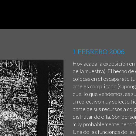
1 FEBRERO 2006
Hoy acaba la exposición en 
de la muestra). El hecho de
colocas en el escaparate t
arte es complicado (supong
que, lo que vendemos, es su
un colectivo muy selecto ti
parte de sus recursos a col
disfrutar de ella. Son pers
muy probablemente, tendría
Una de las funciones de las 