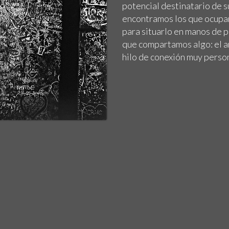
potencial destinatario de s
encontramos los que ocupam
para situarlo en manos de 
que compartamos algo: el ar
hilo de conexión muy person