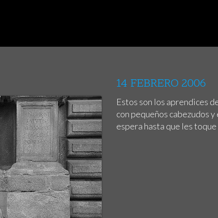
14 FEBRERO 2006
Estos son los aprendices de
con pequeños cabezudos y e
espera hasta que les toque 