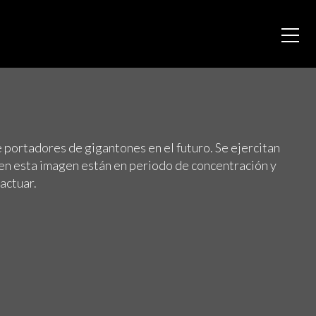
 portadores de gigantones en el futuro. Se ejercitan
n esta imagen están en periodo de concentración y
actuar.