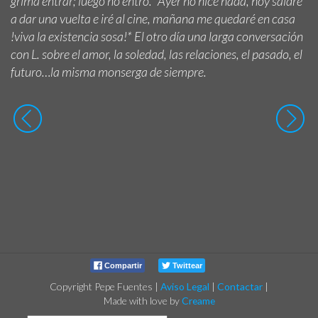
grima entrar; luego no entro.* Ayer no hice nada, hoy saldré
a dar una vuelta e iré al cine, mañana me quedaré en casa
!viva la existencia sosa!* El otro día una larga conversación
con L. sobre el amor, la soledad, las relaciones, el pasado, el
futuro…la misma monserga de siempre.
Compartir
Twittear
Copyright Pepe Fuentes
|
Aviso Legal
|
Contactar
|
Made with love by
Creame