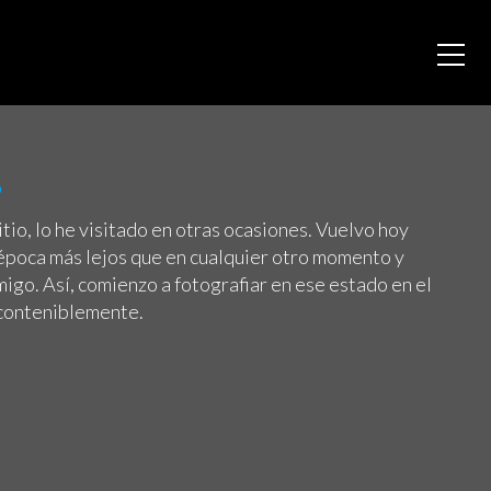
6
tio, lo he visitado en otras ocasiones. Vuelvo hoy
 época más lejos que en cualquier otro momento y
igo. Así, comienzo a fotografiar en ese estado en el
nconteniblemente.