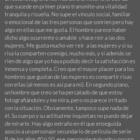
que sucede en primer plano transmite una vitalidad
tranquila y risueña. No supe el vínculo social, familiar
o emocional de las tres personas que sonríen pero hay
algo en ellas que me gusta. El hombre parece haber
dicho algo ocurrente o amable y hace reír a las dos
mujeres. Me gusta mucho ver reír a las mujeres y si su
risa la comparten conmigo, mucho más, y si además se
ríen de algo que yo haya podido decir la satisfacción es
inmensa y completa. Creo que el mayor placer para los
hombres que gustan de las mujeres es compartir risas
con ellas (al menos es así para mí). En segundo plano,
un hombre que creo se ha percatado de que estoy
fotografiándoles y me mira, pero no parece irritado
con la situación. Obviamente, tampoco supe nada de
él. Su cuerpo y su actitud me inquietan; no puedo dejar
de mirarle. Hay algo extraño en él que enseguida
asocio a un personaje secundario de película de serie
B de los años 40 ó 50, ese personaje malvado y oscuro