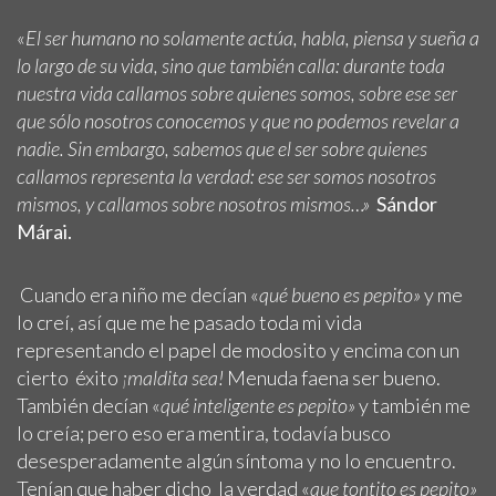
«
El ser humano no solamente actúa, habla, piensa y sueña a
lo largo de su vida, sino que también calla: durante toda
nuestra vida callamos sobre quienes somos, sobre ese ser
que sólo nosotros conocemos y que no podemos revelar a
nadie. Sin embargo, sabemos que el ser sobre quienes
callamos representa la verdad: ese ser somos nosotros
mismos, y callamos sobre nosotros mismos…»
Sándor
Márai.
Cuando era niño me decían «
qué bueno es pepito»
y me
lo creí, así que me he pasado toda mi vida
representando el papel de modosito y encima con un
cierto éxito
¡maldita sea!
Menuda faena ser bueno.
También decían «
qué inteligente es pepito»
y también me
lo creía; pero eso era mentira, todavía busco
desesperadamente algún síntoma y no lo encuentro.
Tenían que haber dicho la verdad «
que tontito es pepito»