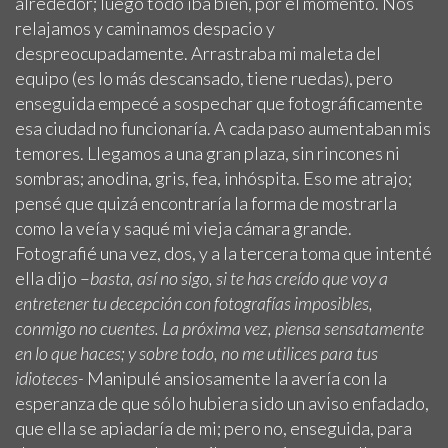
alrededor; luego todo iba bien, por el momento. Nos
relajamos y caminamos despacio y
despreocupadamente. Arrastraba mi maleta del
equipo (es lo más descansado, tiene ruedas), pero
enseguida empecé a sospechar que fotográficamente
esa ciudad no funcionaría. A cada paso aumentaban mis
temores. Llegamos a una gran plaza, sin rincones ni
sombras; anodina, gris, fea, inhóspita. Eso me atrajo;
pensé que quizá encontraría la forma de mostrarla
como la veía y saqué mi vieja cámara grande.
Fotografié una vez, dos, y a la tercera toma que intenté
ella dijo –
basta, así no sigo, si te has creído que voy a
entretener tu decepción con fotografías imposibles,
conmigo no cuentes. La próxima vez, piensa sensatamente
en lo que haces; y sobre todo, no me utilices para tus
idioteces-
Manipulé ansiosamente la avería con la
esperanza de que sólo hubiera sido un aviso enfadado,
que ella se apiadaría de mi; pero no, enseguida, para