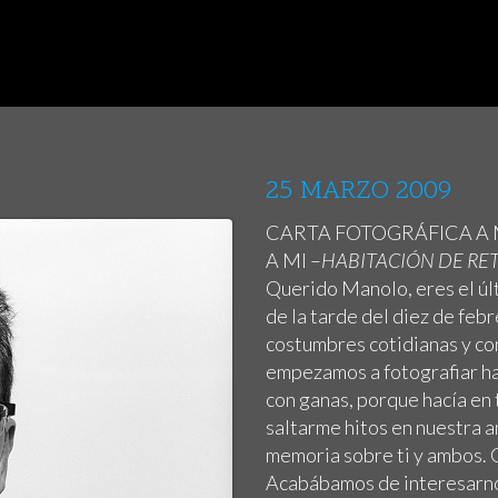
25 MARZO 2009
CARTA FOTOGRÁFICA A M
A MI –
HABITACIÓN DE RE
Querido Manolo, eres el últ
de la tarde del diez de feb
costumbres cotidianas y con
empezamos a fotografiar has
con ganas, porque hacía en 
saltarme hitos en nuestra 
memoria sobre ti y ambos. 
Acabábamos de interesarnos 