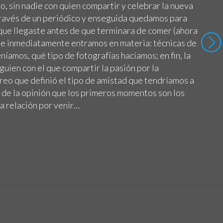
, sin nadie con quien compartir y celebrar la nueva
 través de un periódico y enseguida quedamos para
a que llegaste antes de que terminara de comer (ahora
), e inmediatamente entramos en materia: técnicas de
níamos, qué tipo de fotografías hacíamos; en fin, la
guien con el que compartir la pasión por la
creo que definió el tipo de amistad que tendríamos a
y de la opinión que los primeros momentos son los
a relación por venir…