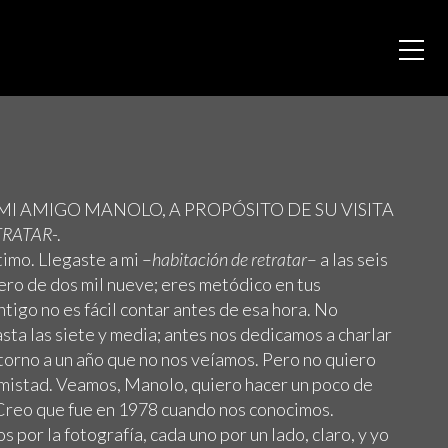
I AMIGO MANOLO, A PROPÓSITO DE SU VISITA
TRATAR
-.
imo. Llegaste a mi –
habitación de retratar
– a las seis
rero de dos mil nueve; eres metódico en tus
tigo no es fácil contar antes de esa hora. No
ta las siete y media; antes nos dedicamos a charlar
torno a un año que no nos veíamos. Pero no quiero
amistad. Veamos, Manolo, quiero hacer un poco de
Creo que fue en 1978 cuando nos conocimos.
por la fotografía, cada uno por un lado, claro, y yo