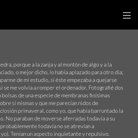
edra, porque a la zanja y al montón de algo y a la
ciado, o mejor dicho, lo había aplazado para otro día;
caparme de mi estudio, si éste empezaba a quejarse
 si se me volvía a romper el ordenador. Fotografié dos
on bolsas de una especie de membranas finísimas
sobre sí mismas y que me parecían nidos de
closión primaveral, como yo, que había barruntado la
ido. No paraban de moverse aferradas todavía a su
 probablemente todavía no se atrevían a
 yo). Tenían un aspecto inquietante y repulsivo.