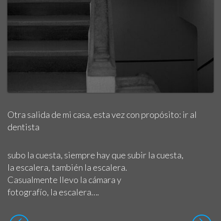
Otra salida de mi casa, esta vez con propósito: ir al
dentista
subo la cuesta, siempre hay que subir la cuesta,
la escalera, también la escalera.
Casualmente llevo la cámara y
fotografío, la escalera….