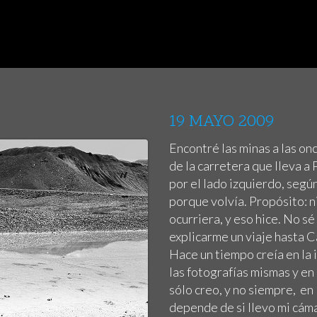
19 MAYO 2009
Encontré las minas a las on
de la carretera que lleva a
por el lado izquierdo, según
porque volvía. Propósito: n
ocurriera, y eso hice. No s
explicarme un viaje hasta 
Hace un tiempo creía en la i
las fotografías mismas y en 
sólo creo, y no siempre, en
depende de si llevo mi cáma