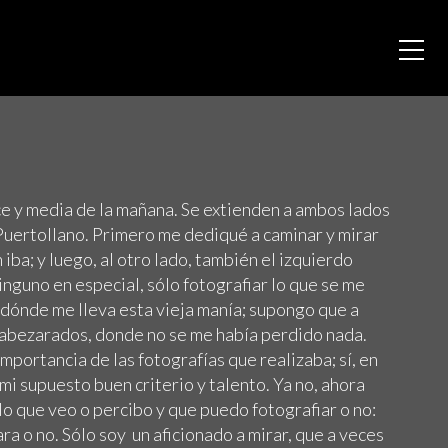
ce y media de la mañana. Se extienden a ambos lados
 Puertollano. Primero me dediqué a caminar y mirar
 iba; y luego, al otro lado, también el izquierdo
inguno en especial, sólo fotografiar lo que se me
é dónde me lleva esta vieja manía; supongo que a
Cabezarados, donde no se me había perdido nada.
mportancia de las fotografías que realizaba; sí, en
mi supuesto buen criterio y talento. Ya no, ahora
 lo que veo o percibo y que puedo fotografiar o no:
ra o no. Sólo soy un aficionado a mirar, que a veces