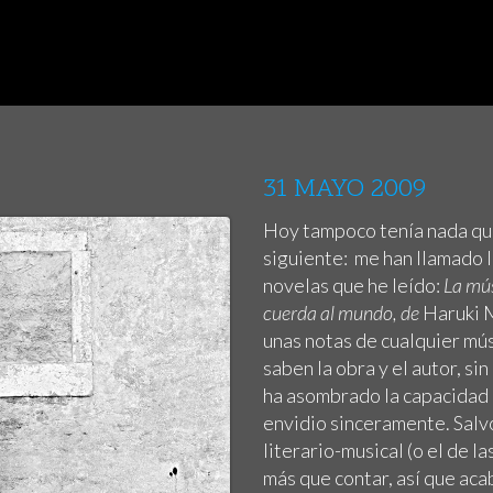
31 MAYO 2009
Hoy tampoco tenía nada que
siguiente:
me han llamado l
novelas que he leído:
La mús
cuerda al mundo, de
Haruki 
unas notas de cualquier mús
saben la obra y el autor, si
ha asombrado la capacidad 
envidio sinceramente. Salv
literario-musical (o el de l
más que contar, así que ac