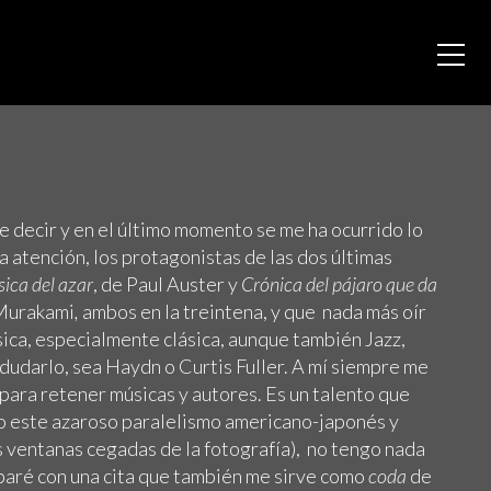
 decir y en el último momento se me ha ocurrido lo
a atención, los protagonistas de las dos últimas
ica del azar
, de Paul Auster y
Crónica del pájaro que da
Murakami
,
ambos en la treintena, y que nada más oír
ica, especialmente clásica, aunque también Jazz,
n dudarlo, sea Haydn o Curtis Fuller. A mí siempre me
para retener músicas y autores. Es un talento que
o este azaroso paralelismo americano-japonés y
as ventanas cegadas de la fotografía), no tengo nada
abaré con una cita que también me sirve como
coda
de