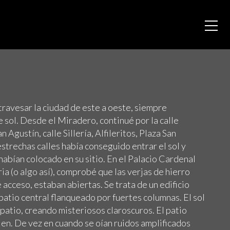
ravesar la ciudad de este a oeste, siempre
sol. Desde el Miradero, continué por la calle
 Agustín, calle Sillería, Alfileritos, Plaza San
estrechas calles había conseguido entrar el sol y
habían colocado en su sitio. En el Palacio Cardenal
ia (o algo así), comprobé que las verjas de hierro
 acceso, estaban abiertas. Se trata de un edificio
atio central flanqueado por fuertes columnas. El sol
patio, creando misteriosos claroscuros. El patio
en. De vez en cuando se oían ruidos amplificados