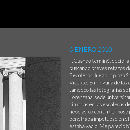
6 ENERO 2010
… Cuando terminé, decidí at
buscando breves retazos de 
Recoletos, luego la plaza San
Vicente. En ninguna de las 
tampoco las fotografías se 
Lorenzana, sede universitar
situadas en las escaleras de
neoclásico con un hermoso p
penetraba impetuoso en el 
estaba vacío. Me pareció bi