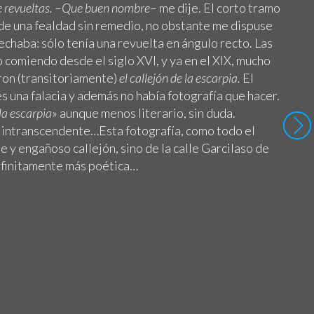
e revueltas.
–
Que buen nombre
– me dije. El corto tramo
 de una fealdad sin remedio, no obstante me dispuse
chaba: sólo tenía una revuelta en ángulo recto. Las
o comiendo desde el siglo XVI, y ya en el XIX, mucho
ron (transitoriamente)
el callejón de la escarpia.
El
es una falacia y además no había fotografía que hacer.
la escarpia
» aunque menos literario, sin duda.
 intranscendente…Esta fotografía, como todo el
e y engañoso callejón, sino de la calle Garcilaso de
infinitamente más poética…