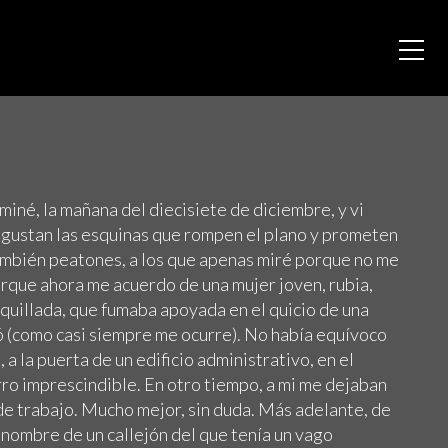
miné, la mañana del diecisiete de diciembre, y vi
gustan las esquinas que rompen el plano y prometen
También peatones, a los que apenas miré porque no me
orque ahora me acuerdo de una mujer joven, rubia,
aquillada, que fumaba apoyada en el quicio de una
ó (como casi siempre me ocurre). No había equívoco
, a la puerta de un edificio administrativo, en el
ro imprescindible. En otro tiempo, a mi me dejaban
de trabajo. Mucho mejor, sin duda. Más adelante, de
 nombre de un callejón del que tenía un vago