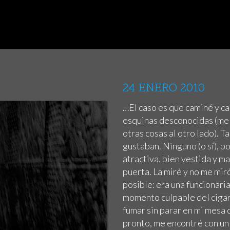
24 ENERO 2010
…El caso es que caminé y ca
esquinas desconocidas (me 
otras cosas al otro lado). 
gustaban. Ninguno (o sí), p
atractiva, bien vestida y m
puerta. La miré y no me mir
posible: era una funcionaria
momento culpable del cigar
fumar sin parar en mi mesa 
pronto, me encontré con un