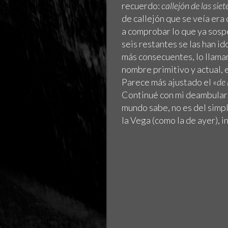
recuerdo:
callejón de las siet
de callejón que se veía era
a comprobar lo que ya sospe
seis restantes se las han id
más consecuentes, lo llama
nombre primitivo y actual, 
Parece más ajustado el «
de 
Continué con mi deambular
mundo sabe, no es del simpl
la Vega (como la de ayer), 