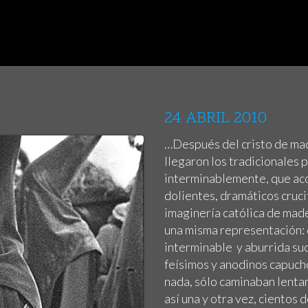
24 ABRIL 2010
…Después del cristo de mad
llegaron los tradicionales
interminablemente, que aco
dolientes, dramáticos crucif
imaginería católica de mad
una misma representación: 
interminable y aburrida s
feísimos y anodinos capucho
nada, sólo caminaban lenta
así una y otra vez, cientos 