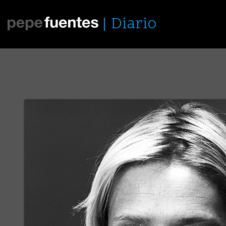
Diario