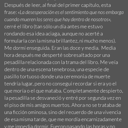
Después de leer, al final del primer capítulo, esta
frase:
«La desesperación es el sentimiento que nos embarga
cuando mueren los seres que hay dentro de nosotros
«,
cerré el libro (tan sólo un día antes me estuvo
rondando esa idea aciaga, aunque no acerté a
formularla con la misma brillantez, ni mucho menos).
Me dormí enseguida. Eran las doce y media. Media
hora después me desperté sobresaltado por una
pesadilla relacionada con la trama del libro. Me veía
dentro de una escena tenebrosa, una especie de
pasillo tortuoso donde una ceremonia de muerte
tendría lugar, pero no conseguí recordar si era yo el
que moría o el que mataba. Completamente despierto,
la pesadilla se desvaneció y entré por segunda vez en
el piso de mis amigos muertos. Ahora no se trataba de
una ficción ominosa, sino del recuerdo de una vivencia
de esa misma tarde, que me mordía encarnizadamente
y me impedía dormir. Fueron pasando las horas y no