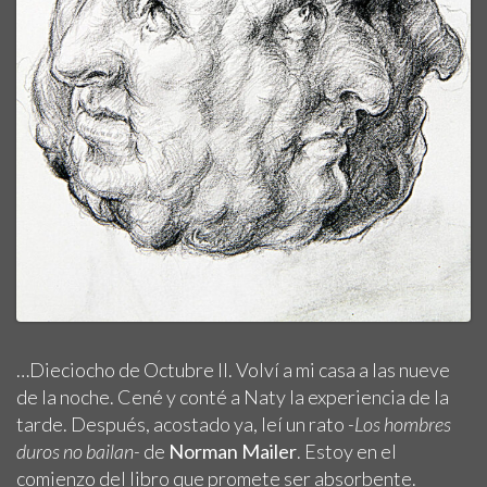
…Dieciocho de Octubre II. Volví a mi casa a las nueve
de la noche. Cené y conté a Naty la experiencia de la
tarde. Después, acostado ya, leí un rato
-Los hombres
duros no bailan-
de
Norman Mailer
. Estoy en el
comienzo del libro que promete ser absorbente.