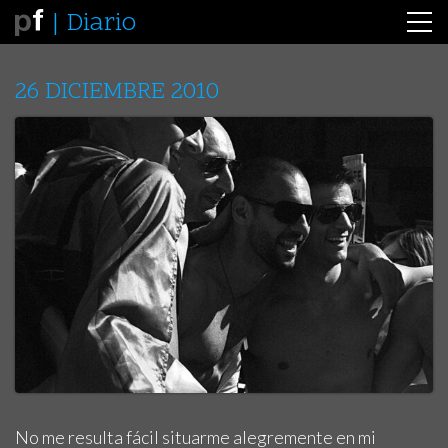
Diario
26 DICIEMBRE 2010
No me resulta fácil situarme alegremente en mi