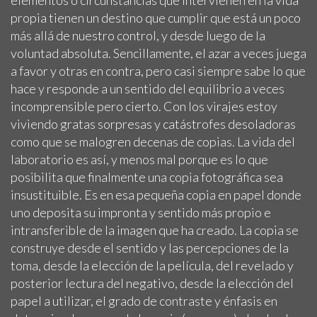
propia tienen un destino que cumplir que está un poco
más allá de nuestro control, y desde luego de la
voluntad absoluta. Sencillamente, el azar a veces juega
a favor y otras en contra, pero casi siempre sabe lo que
hace y responde a un sentido del equilibrio a veces
incomprensible pero cierto. Con los virajes estoy
viviendo gratas sorpresas y catástrofes desoladoras
como que se malogren decenas de copias. La vida del
laboratorio es así, y menos mal porque es lo que
posibilita que finalmente una copia fotográfica sea
insustituible. Es en esa pequeña copia en papel donde
uno deposita su impronta y sentido más propio e
intransferible de la imagen que ha creado. La copia se
construye desde el sentido y las percepciones de la
toma, desde la elección de la película, del revelado y
posterior lectura del negativo, desde la elección del
papel a utilizar, el grado de contraste y énfasis en