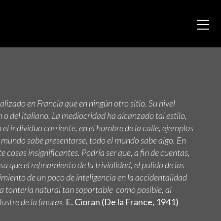
izado en Francia que en ningún otro sitio. Su nivel
n o del italiano. La mediocridad ha alcanzado tal estilo,
n el individuo corriente, en el hombre de la calle, ejemplos
l mundo sabe presentarse, todo el mundo sabe algo. En
 cosas insignificantes. Podría ser que, a fin de cuentas,
sa que el refinamiento de la trivialidad, el pulido de las
miento de un poco de inteligencia en la accidentalidad
 la tontería natural tan soportable como posible, al
lustre de la finura».
E. Cioran (De la France, 1941)