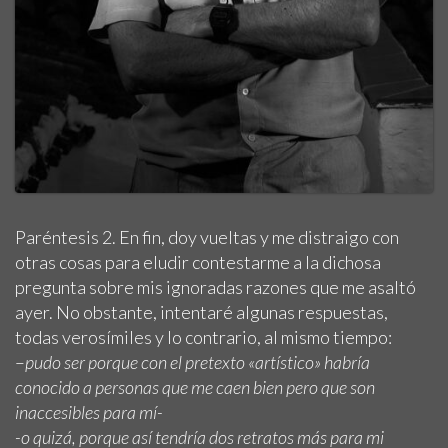
Paréntesis 2. En fin, doy vueltas y me distraigo con
otras cosas para eludir contestarme a la dichosa
pregunta sobre mis ignoradas razones que me asaltó
ayer. No obstante, intentaré algunas respuestas,
todas verosímiles y lo contrario, al mismo tiempo:
–
pudo ser porque con el pretexto «artístico» habría
conocido a personas que me caen bien pero que son
inaccesibles para mí-
-o quizá, porque así tendría dos retratos más para mi