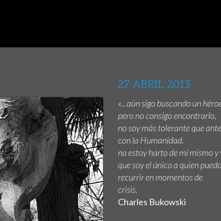
27 ABRIL 2013
«…aún sigo buscando un héroe
pero no consigo encontrarlo,
no soy más tolerante que ant
con la Humanidad.
no estoy harto de mí mismo y
que soy el único a quien pued
recurrir en momentos de
crisis.
Charles Bukowski