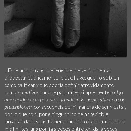
…Este año, para entretenerme, debería intentar
proyectar públicamente lo que hago, que no sé bien
cómo calificar y que podría definir atrevidamente
como «
creativo
» aunque para mí es simplemente: «
algo
que decido hacer porque sí, y nada más, un pasatiempo con
pretensiones»
consecuencia de mi manera de ser y estar,
por lo que no supone ningún tipo de apreciable
singularidad…sencillamente un terco experimento con
mis límites, una porfía a veces entretenida, a veces