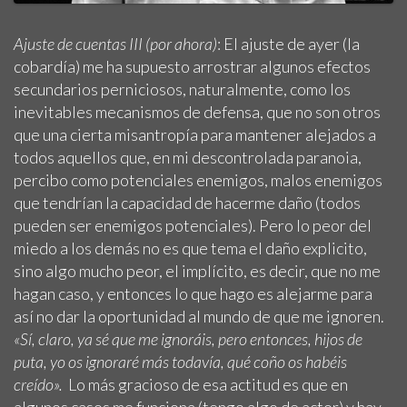
Ajuste de cuentas III
(por ahora)
: El ajuste de ayer (la
cobardía) me ha supuesto arrostrar algunos efectos
secundarios perniciosos, naturalmente, como los
inevitables mecanismos de defensa, que no son otros
que una cierta misantropía para mantener alejados a
todos aquellos que, en mi descontrolada paranoia,
percibo como potenciales enemigos, malos enemigos
que tendrían la capacidad de hacerme daño (todos
pueden ser enemigos potenciales). Pero lo peor del
miedo a los demás no es que tema el daño explicito,
sino algo mucho peor, el implícito, es decir, que no me
hagan caso, y entonces lo que hago es alejarme para
así no dar la oportunidad al mundo de que me ignoren.
«Sí, claro, ya sé que me ignoráis, pero entonces, hijos de
puta, yo os ignoraré más todavía, qué coño os habéis
creído».
Lo más gracioso de esa actitud es que en