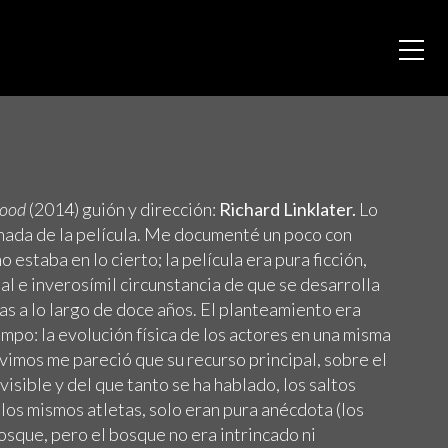
hood
(2014) guión y dirección:
Richard Linklater.
Lo
 nada de la película. Me documenté un poco con
no estaba en lo cierto; la película era pura ficción,
al e inverosímil circunstancia de que se desarrolla
s a lo largo de doce años. El planteamiento era
iempo: la evolución física de los actores en una misma
 vimos me pareció que su recurso principal, sobre el
isible y del que tanto se ha hablado, los saltos
 los mismos atletas, solo eran pura anécdota (los
osque, pero el bosque no era intrincado ni