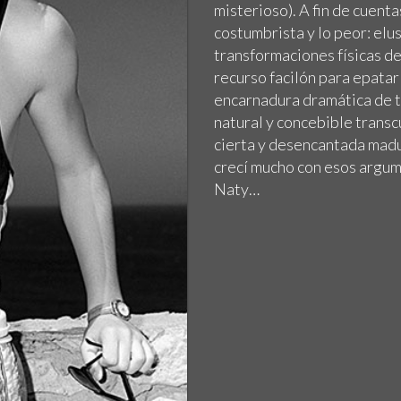
misterioso). A fin de cuenta
costumbrista y lo peor: elu
transformaciones físicas de
recurso facilón para epatar
encarnadura dramática de to
natural y concebible transc
cierta y desencantada madur
crecí mucho con esos argume
Naty…