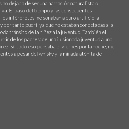
s no dejaba de ser una narración naturalista o
siva. El paso del tiempo y las consecuentes
 los intérpretes me sonaban a puro artificio, a
 y por tanto pueril ya que no estaban conectadas a la
do tránsito de la niñez a la juventud. También el
urrir de los padres: de una ilusionada juventud a una
ez. Sí, todo eso pensaba el viernes por la noche, me
ntos a pesar del whisky y la mirada atónita de