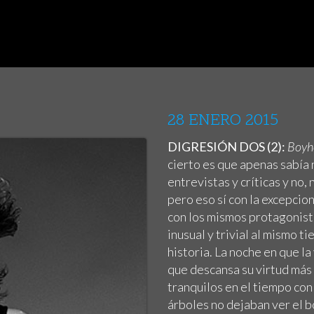
28 ENERO 2015
DIGRESIÓN DOS (2):
Boy
cierto es que apenas sabía
entrevistas y críticas y no, 
pero eso sí con la excepcion
con los mismos protagonista
inusual y trivial al mismo t
historia. La noche en que la
que descansa su virtud más v
tranquilos en el tiempo con
árboles no dejaban ver el b