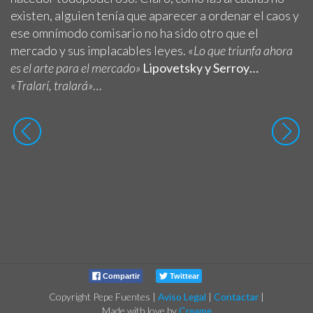
existen, alguien tenía que aparecer a ordenar el caos y
ese omnímodo comisario no ha sido otro que el
mercado y sus implacables leyes. «
Lo que triunfa ahora
es el arte para el mercado»
Lipovetsky y Serroy…
«
Tralarí, tralará»
…
Compartir
Twittear
Copyright Pepe Fuentes
|
Aviso Legal
|
Contactar
|
Made with love by
Creame