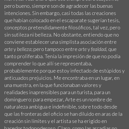
pero bueno, siempre son de agradecer las buenas
intenciones. Sin embargo, casi todas las creaciones
que habían colocado en el escaparate sugerían tesis,
conceptos pretendidamente filosóficos, tal vez, pero
sin sutileza ni belleza. No obstante, entiendo que no
conviene establecer una simplista asociación entre
arte
y
belleza
; pero tampoco entre
arte
y
fealdad,
que
tanto proliferaba. Tenía la impresión de que no podía
comprender lo que allí se representaba,
probablemente porque estoy infectado de estúpidos y
anticuados prejuicios. Me encontraba en un lugar, en
una muestra, en la que funcionaban valores y
realidades inaprensibles para un turista, para un
dominguero: para empezar, Arte es un nombre de
naturaleza ambigua e indefinible, sobre todo desde
que las fronteras del oficio se han diluido en aras de la
creación sin límites y el artista se ha erigido en
hacedor todopoderoso. Claro, como las arcadias no