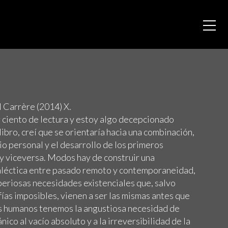
Carrère (2014) X.
r ciento de lectura y estoy algo decepcionado
libro, creí que se orientaría hacia una combinación,
io personal y el desarrollo de los primeros
y viceversa. Modos hay de construir una
dialéctica entre pasado remoto y contemporaneidad,
periosas necesidades existenciales que, salvo
ías imposibles, vienen a ser las mismas antes que
s humanos tenemos la angustiosa necesidad de
nico al vacío absoluto y a la irreversibilidad de la