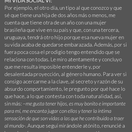
MI VIDA SOCIAL VI:
Por ejemplo, el otro día, un tipo al que conozco y que
sé que tiene una hija de dos años más o menos, me
cuenta que tiene otra de un año con una mujer
brasileña que vive en su país y que, con una tercera,
uruguaya, tendrá otro hijo porque esa nueva mujer en
su vida acaba de quedarse embarazada. Además, por si
fuera poca cosa el prodigio tengo entendido que se
relaciona con todas. Le miro atentamente y concluyo
que me resulta imposible entenderle y, por
desalentada proyección, al género humano. Para ver si
consigo acercarme a la clave, al secreto y razón de su
absurdo comportamiento, le pregunto por qué hace lo
que hace, a lo que contesta con toda naturalidad, así,
sin más: –
me gusta tener hijos, es muy bonito e importante
para mí, me encanta jugar con ellos y tener la íntima
sensación de que son vidas a las que he contribuido a traer
al mundo
-. Aunque seguí mirándole atónito, renuncié a