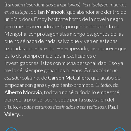
(
también desordenadas e impulsivas
).
Yeruldelgger, muertos
en la estepa
, de
Ian Manook
(que abandonaré dentro de
un día o dos). Estoy bastante harto de la novela negra
pero me he acercado a esta porque se desarrolla en
Mongolia, con protagonistas mongoles, gentes de las
que no sé nada de nada, salvo que viven en estepas
azotadas por el viento. He empezado, pero parece que
es lo de siempre: muertos inexplicables e
investigadores listos con mucha personalidad. Eso ya
me lo sé: siempre ganan los buenos.
El corazón es un
cazador solitario
, de
Carson McCullers,
que acabo de
empezar con ganas y que tanto promete.
El tedio
, de
Alberto Moravia
, todavía no sé cuándo lo empezaré,
pero será pronto, sobre todo por la sugestión del
título. «
Todos estamos destinados a ser tediosos».
Paul
Valery…