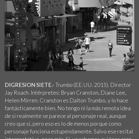
DIGRESION SIETE.-
Trumbo
(EE.UU. 2015). Director
Jay Roach. Intérpretes: Bryan Cranston, Diane Lee,
Helen Mirren. Cranston es Dalton Trumbo, y lo hace
fantásticamente bien. No tengo ni la más remota idea
de si realmente se parece al personaje real, aunque
creo que sí, pero eso es lo de menos porque como
personaje funciona estupendamente. Salvo ese recital
interpretativo, poco más. Sí, ya sabemos quiénes eran