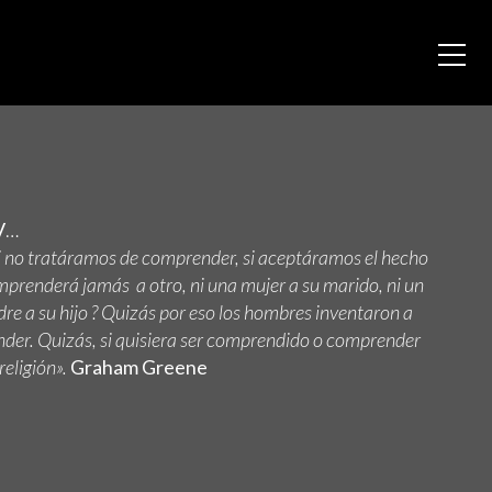
V
…
 no tratáramos de comprender, si aceptáramos el hecho
prenderá jamás a otro, ni una mujer a su marido, ni un
re a su hijo ? Quizás por eso los hombres inventaron a
nder. Quizás, si quisiera ser comprendido o comprender
religión».
Graham Greene