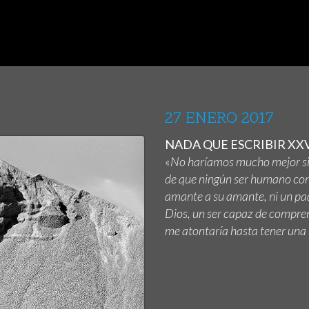
27 ENERO 2017
NADA QUE ESCRIBIR XX
«
No haríamos mucho mejor si
de que ningún ser humano com
amante a su amante, ni un pad
Dios, un ser capaz de compre
me atontaría hasta tener una 