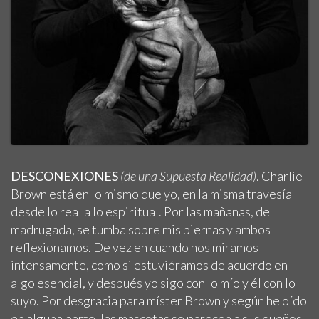
DESCONEXIONES
(de una Supuesta Realidad)
. Charlie
Brown está en lo mismo que yo, en la misma travesía
desde lo real a lo espiritual. Por las mañanas, de
madrugada, se tumba sobre mis piernas y ambos
reflexionamos. De vez en cuando nos miramos
intensamente, como si estuviéramos de acuerdo en
algo esencial, y después yo sigo con lo mío y él con lo
suyo. Por desgracia para míster Brown y según he oído
en alguna parte, las mascotas se parecen a sus dueños.