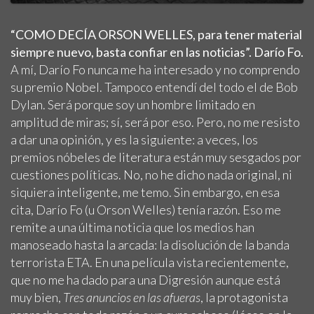
“COMO DECÍA ORSON WELLES, para tener material
siempre nuevo, basta confiar en las noticias”. Darío Fo.
A mí, Darío Fo nunca me ha interesado y no comprendo
su premio Nobel. Tampoco entendí del todo el de Bob
Dylan. Será porque soy un hombre limitado en
amplitud de miras; sí, será por eso. Pero, no me resisto
a dar una opinión, y es la siguiente: a veces, los
premios nóbeles de literatura están muy sesgados por
cuestiones políticas. No, no he dicho nada original, ni
siquiera inteligente, me temo. Sin embargo, en esa
cita, Darío Fo (u Orson Welles) tenía razón. Eso me
remite a una última noticia que los medios han
manoseado hasta la arcada: la disolución de la banda
terrorista ETA. En una película vista recientemente,
que no me ha dado para una Digresión aunque está
muy bien,
Tres anuncios en las afueras
, la protagonista