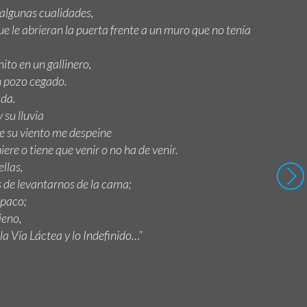
 algunas cualidades,
e le abrieran la puerta frente a un muro que no tenía
nito en un gallinero,
un pozo cegado.
ada.
 su lluvia
e su viento me despeine
ere o tiene que venir o no ha de venir.
ellas,
de levantarnos de la cama;
opaco;
jeno,
y la Vía Láctea y lo Indefinido
…”