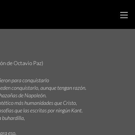
ión de Octavio Paz)
ieron para conquistarlo
ueden conquistarlo, aunque tengan razón.
 hazañas de Napoleón.
otético más humanidades que Cristo,
sofías que las escritas por ningún Kant.
a buhardilla,
ara eso.