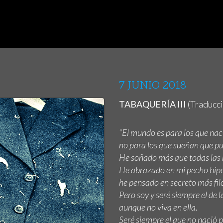
7 JUNIO 2018
TABAQUERÍA III
(Traducc
“El mundo es para los que nac
no para los que sueñan que p
He soñado más que todas las
He abrazado en mi pecho hip
he pensado en secreto más filo
Pero soy y seré siempre el de l
aunque no viva en ella.
Seré siempre el que no nació p