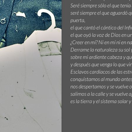
Seré siempre sólo el que tenía
seré siempre el que aguardó qu
puerta,
el que cantó el cántico del Infi
el que oyó la voz de Dios en 
¿Creer en mí? Ni en mí ni en n
Derrame la naturaleza su sol y
sobre mi ardiente cabeza y qu
y después que venga lo que vini
Esclavos cardíacos de las estr
conquistamos al mundo antes 
nos despertamos y se vuelve 
salimos a la calle y se vuelve a
es la tierra y el sistema solar 