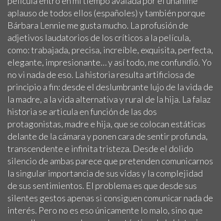
película entró en mi tiempo avalada por el unánime
aplauso de todos ellos (españoles) y también porque
Bárbara Lennie me gusta mucho. La profusión de
adjetivos laudatorios de los críticos a la película,
como: trabajada, precisa, increíble, exquisita, perfecta,
elegante, impresionante… y así todo, me confundió. Yo
no vi nada de eso. La historia resulta artificiosa de
principio a fin: desde el deslumbrante lujo de la vida de
la madre, a la vida alternativa y rural de la hija. La falaz
historia se articula en función de las dos
protagonistas, madre e hija, que se colocan estáticas
delante de la cámara y ponen cara de sentir profunda,
transcendente e infinita tristeza. Desde el dolido
silencio de ambas parece que pretenden comunicarnos
la singular importancia de sus vidas y la complejidad
de sus sentimientos. El problema es que desde sus
silentes gestos apenas si consiguen comunicar nada de
interés. Pero no es eso únicamente lo malo, sino que