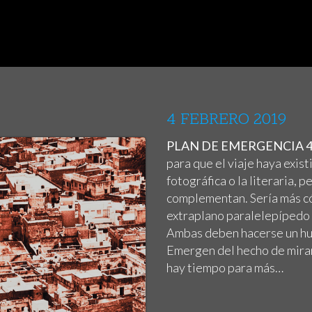
4 FEBRERO 2019
PLAN DE EMERGENCIA 4
para que el viaje haya exis
fotográfica o la literaria, 
complementan. Sería más có
extraplano paralelepípedo 
Ambas deben hacerse un hue
Emergen del hecho de mirar 
hay tiempo para más…