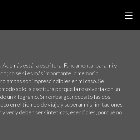
.
Además está la escritura. Fundamental para mí y
tido; no sé si es más importante la memoria
pero ambas son imprescindibles en mi caso. Se
modo solo la escritura porque la resolvería con un
de un kilógramo. Sin embargo, necesito las dos.
co en el tiempo de viaje y superar mis limitaciones.
y ver y deben ser sintéticas, esenciales, porque no