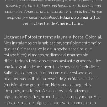
miseria y el frío, es todavía una herida abierta del sistema
colonial en América: una acusación. El mundo tendría que
empezar por pedirle disculpas”.
Eduardo Galeano
(Las
venas abiertas de América Latina)
Llegamos a Potosí en torno a la una, al hostal Colonial.
Nos instalamos en la habitación, sensiblemente mejor
que las últimas (salvo la de la noche anterior, que
estaba bien); al menos podíamos ducharnos sin
dificultades y tenía dos camas bastante grandes. Hice
una fotografía de un rincón (la de hoy); era ineludible.
Salimos a comer a un restaurante que estaba dos
puertas más arriba: una ensalada y un filete a la brasa
(durísimo) con guarnición, Naty unos espaguetis.
Después, a callejear. A ratos llovía. Realizamos
algunas fotografías, no muchas, la luz no ayudaba. A la
caída de la tarde, algo cansados ya, entramos en un