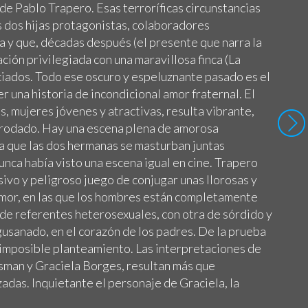
 de Pablo Trapero. Esas terroríficas circunstancias
s dos hijas protagonistas, colaboradores
a y que, décadas después (el presente que narra la
ación privilegiada con una maravillosa finca (La
ciados. Todo ese oscuro y espeluznante pasado es el
r una historia de incondicional amor fraternal. El
, mujeres jóvenes y atractivas, resulta vibrante,
 rodado. Hay una escena plena de amorosa
la que las dos hermanas se masturban juntas
nca había visto una escena igual en cine. Trapero
sivo y peligroso juego de conjugar unas llorosas y
 amor, en las que los hombres están completamente
 de referentes heterosexuales, con otra de sórdido y
gusanado, en el corazón de los padres. De la prueba
i imposible planteamiento. Las interpretaciones de
man y Graciela Borges, resultan más que
zadas. Inquietante el personaje de Graciela, la