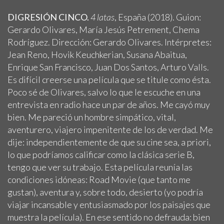
DIGRESIÓN CINCO.
4 latas
, España (2018). Guion:
Gerardo Olivares, María Jesús Petrement, Chema
Rodríguez. Dirección: Gerardo Olivares. Intérpretes:
Jean Reno, Hovik Keuchkerian, Susana Abaitua,
Enrique San Francisco, Juan Dos Santos, Arturo Valls.
Es difícil creerse una película que se titule como ésta.
Poco sé de Olivares, salvo lo que le escuche en una
entrevista en radio hace un par de años. Me cayó muy
bien. Me pareció un hombre simpático, vital,
aventurero, viajero impenitente de los de verdad. Me
dije: independientemente de que su cine sea, a priori,
lo que podríamos calificar como la clásica serie B,
tengo que ver su trabajo. Esta película reunía las
condiciones idóneas: Road Movie (que tanto me
gustan), aventura y, sobre todo, desierto (yo podría
viajar incansable y entusiasmado por los paisajes que
muestra la película). En ese sentido no defrauda: bien