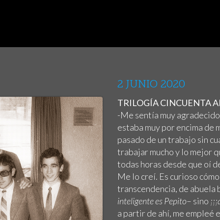
2 JUNIO 2020
TRILOGÍA CINCUENTA AÑ
-Me sentía muy agradecido
estaba muy por encima de mi
pasado de un trabajo sin cual
trabajar mucho y lo mejor q
todas horas desde que oí de
Me lo creí. Es curioso cómo
transcendencia, de abuela b
inteligente es Pepito
– sino
¡¡
a partir de ahí, me empleé 