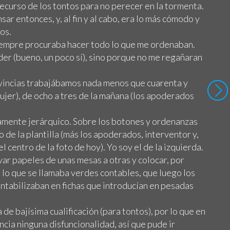
ecurso de los tontos para no perecer en la tormenta.
sar entonces, y, al fin y al cabo, era lo más cómodo y
os.
iempre procuraba hacer todo lo que me ordenaban.
er (bueno, un poco sí), sino porque no me regañaran
ovincias trabajábamos nada menos que cuarenta y
jer), de ocho a tres de la mañana (los apoderados
eamente jerárquico. Sobre los botones y ordenanzas
o de la plantilla (más los apoderados, interventor y,
l centro de la foto de hoy). Yo soy el de la izquierda.
evar papeles de unas mesas a otras y colocar, por
 lo que se llamaba verdes contables, que luego los
ontabilizaban en fichas que introducían en pesadas
de bajísima cualificación (para tontos), por lo que en
ncia ninguna disfuncionalidad, así que pude ir