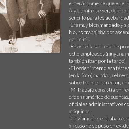
enterándome de que es el r
Algo tenía que ser, debí pen
sencillo para los acobardad
-Era muy bien mandado y s
No, no trabajaba por ascend
por inútil.
-En aquella sucursal de pr
ocho empleados (ninguna mu
también iban por la tarde).
-El orden interno era férr
(en la foto) mandaba el rest
sobre todo, el Director, en e
-Mi trabajo consistía en ll
orden numérico de cuentas,
oficiales administrativos c
máquinas.
-Obviamente, el trabajo era 
mi caso no se puso en evide