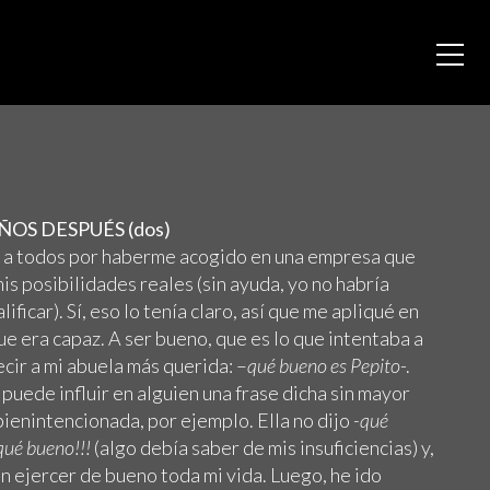
OS DESPUÉS (dos)
 a todos por haberme acogido en una empresa que
s posibilidades reales (sin ayuda, yo no habría
ificar). Sí, eso lo tenía claro, así que me apliqué en
ue era capaz. A ser bueno, que es lo que intentaba a
cir a mi abuela más querida: –
qué bueno es Pepito
-.
 puede influir en alguien una frase dicha sin mayor
ienintencionada, por ejemplo. Ella no dijo
-qué
¡qué bueno!!!
(algo debía saber de mis insuficiencias) y,
en ejercer de bueno toda mi vida. Luego, he ido