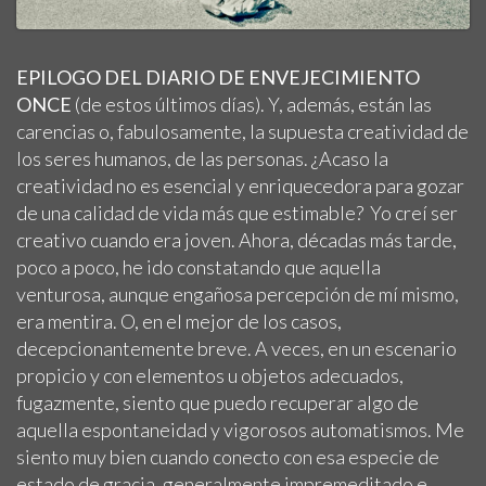
EPILOGO DEL DIARIO DE ENVEJECIMIENTO
ONCE
(de estos últimos días). Y, además, están las
carencias o, fabulosamente, la supuesta creatividad de
los seres humanos, de las personas. ¿Acaso la
creatividad no es esencial y enriquecedora para gozar
de una calidad de vida más que estimable? Yo creí ser
creativo cuando era joven. Ahora, décadas más tarde,
poco a poco, he ido constatando que aquella
venturosa, aunque engañosa percepción de mí mismo,
era mentira. O, en el mejor de los casos,
decepcionantemente breve. A veces, en un escenario
propicio y con elementos u objetos adecuados,
fugazmente, siento que puedo recuperar algo de
aquella espontaneidad y vigorosos automatismos. Me
siento muy bien cuando conecto con esa especie de
estado de gracia, generalmente impremeditado e