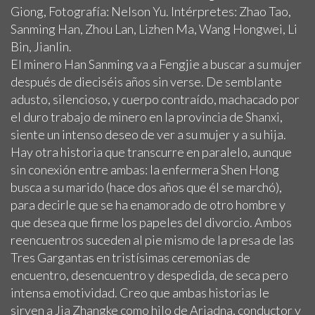
Giong, Fotografía: Nelson Yu. Intérpretes: Zhao Tao,
Sanming Han, Zhou Lan, Lizhen Ma, Wang Hongwei, Li
Bin, Jianlin.
El minero Han Sanming va a Fengjie a buscar a su mujer
después de dieciséis años sin verse. De semblante
adusto, silencioso, y cuerpo contraído, machacado por
el duro trabajo de minero en la provincia de Shanxi,
siente un intenso deseo de ver a su mujer y a su hija.
Hay otra historia que transcurre en paralelo, aunque
sin conexión entre ambas: la enfermera Shen Hong
busca a su marido (hace dos años que él se marchó),
para decirle que se ha enamorado de otro hombre y
que desea que firme los papeles del divorcio. Ambos
reencuentros suceden al pie mismo de la presa de las
Tres Gargantas en tristísimas ceremonias de
encuentro, desencuentro y despedida, de seca pero
intensa emotividad. Creo que ambas historias le
sirven a Jia Zhangke como hilo de Ariadna, conductor y