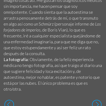
imagino cosas así. Me gustan los diagnósticos médicos
sin importancia, me hacen pensar que soy
omnipotente. Cuando sienta que la autoestima se
arrastra penosamente detrás de mí, o que transmuto
en algo así como un Schmürz (personaje informe de
Los
forjadores de imperios
, de Boris Vian), lo que es
frecuente, iré a cualquier especialista quejándome de
una enfermedad imaginaria, para que me diga que no,
que estoy estupendamente y así ser feliz un rato
después de la consulta.
La fotografía:
Obviamente, de la feliz experiencia
médica no tengo fotografía, así que traigo al diario una
que sugiere felicidad y loca excitación y, de
autoestima, mejor no hablar, es patente y notorio que
está por las nubes. El único problema es que es
otro/otra.