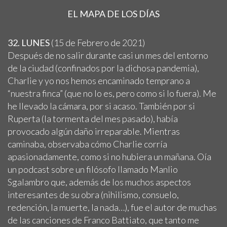
EL MAPA DE LOS DÍAS
32. LUNES
(15 de Febrero de 2021)
Después de no salir durante casi un mes del entorno
de la ciudad (confinados por la dichosa pandemia),
Charlie y yo nos hemos encaminado temprano a
“nuestra finca” (que no lo es, pero como si lo fuera). Me
he llevado la cámara, por si acaso. También por si
Ruperta (la tormenta del mes pasado), había
provocado algún daño irreparable. Mientras
caminaba, observaba cómo Charlie corría
apasionadamente, como si no hubiera un mañana. Oía
un podcast sobre un filósofo llamado Manlio
Sgalambro que, además de los muchos aspectos
interesantes de su obra (nihilismo, consuelo,
redención, la muerte, la nada…), fue el autor de muchas
de las canciones de Franco Battiato, que tanto me