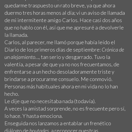
quedarme traspuesto un rato breve, ya que ahora
duermo tres horas menos al día; vi un aviso de llamada
de mi intermitente amigo Carlos. Hace casi dos años
que no hablo con él, así que me apresuré a devolverle
la llamada.
Carlos, al parecer, me llamó porque había leído el
Diario de los primeros días de septiembre:
Crónica de
un alejamiento…,
tan serio y desgarrado. Tuvo la
valentía, a pesar de que ya no nos frecuentamos, de
enfrentarse a un hecho desoladoramente triste y
brindarse a procurarme consuelo. Me conmovió.
Personas más habituales ahora en mi vida no lo han
hecho.
Le dije que no necesitaba nada (todavía).
A veces la amistad sorprende, no es frecuente pero sí,
lo hace. Y hasta emociona.
Enseguida nos lanzamos a entablar un frenético
diálogo de
boutades
, a reconocer nuestras