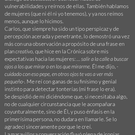
vulnerabilidades y reírnos de ellas. También hablamos
de mujeres (que ni él ni yo tenemos), y ya nos reímos
menos, aunque lo hicimos.
Carlos, que siempre ha sido un tipo perspicaz y de
percepción acerada y penetrante, lo demostró una vez
más con una observación a propósito de una frase en
plan
creativo,
que hice en la Crónica sobre mis
expectativas hacia las mujeres:
… salir a la calle a buscar
ojos a los que mirar o en los que mirarme.
Él me dijo,
-
cuidado con eso pepe, en otros ojos te vas a ver más
pequeño-.
Me reí con ganas de su finísimo y genial
instinto para detectar tonterías (mi frase lo era).
Se despidió de mí diciéndome que, si necesitaba algo,
no de cualquier circunstancia que le acompañara
coyunturalmente, sino de Él, y puso énfasis en la
primerísima persona, no dudara en llamarle. Se lo
agradecí sinceramente porque le creí.
La maravillosa conversación fluyó plena de ironías