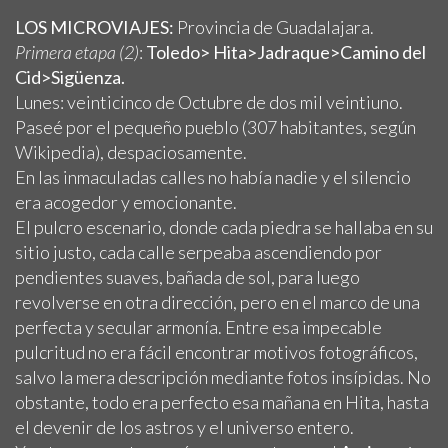
LOS MICROVIAJES:
Provincia de Guadalajara.
Primera etapa (2)
:
Toledo>
Hita>Jadraque>Camino del
Cid>Sigüenza.
Lunes: veinticinco de Octubre de dos mil veintiuno.
Paseé por el pequeño pueblo (307 habitantes, según
Wikipedia), despaciosamente.
En las inmaculadas calles no había nadie y el silencio
era acogedor y emocionante.
El pulcro escenario, donde cada piedra se hallaba en su
sitio justo, cada calle serpeaba ascendiendo por
pendientes suaves, bañada de sol, para luego
revolverse en otra dirección, pero en el marco de una
perfecta y secular armonía. Entre esa impecable
pulcritud no era fácil encontrar motivos fotográficos,
salvo la mera descripción mediante fotos insípidas. No
obstante, todo era perfecto esa mañana en Hita, hasta
el devenir de los astros y el universo entero.